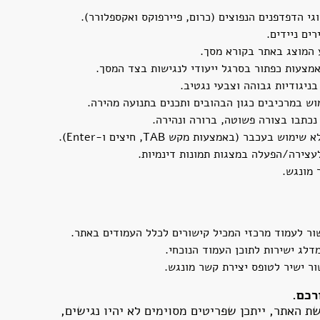
י הדפדפנים הנפוצים (כרום, פיירפוקס ואקספלורר).
ים ניידים.
המוצג באתר בקורא מסך.
מצעות כפתור בסרגל ייעודי לנגישות בצד המסך.
ניגודיות גבוהה וצבעי נגטיב.
וש במרכיבים כגון הבהובים ותכנים בתנועה מהירה.
נכתבו בצורה פשוטה, ברורה ונהירה.
וש בעכבר (באמצעות מקש TAB, חיצים ו-Enter).
עצירה/הפעלה במצגות תמונות דינמיות.
 מונגש.
ור לעמוד מרכזי המכיל קישורים לכלל העמודים באתר.
מדלג ישירות לתוכן העמוד הנוכחי.
ור ישיר לטופס יצירת קשר מונגש.
רכם.
האתר, ייתכן שפריטים מסוימים לא יהיו נגישים,