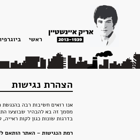
צרו
מפת
עבור
הצהרת
קשר
האתר
לתוכן
נגישות
ראשי
ביוגרפיה
תחנות חיי
פטירתו וה
הצהרת נגישות
אנו רואים חשיבות רבה בהנגשת 
מסמך זה בא להבהיר שבוצעו התא
בדרגות שונות כגון לקות ראייה, 
רמת הנגישות – האתר הותאם לתקן AA על-פי הוראות ת”י 5568 לאתרי אינטרנט נגישים ומאפש