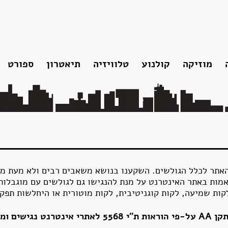
מוזיקה
קולנוע
טלוויזיה
תיאטרון
ספורט
ו
אלבומי אולפן
נצחתו
תקליטונים
אוספים
להקות והופעות
הקלטות נוספות
סרטונים
שירים שאריק כתב
פלייליסט עשור למותו
האתר לכלל הגולשים. השקענו בנושא משאבים רבים ולא מעת מ
מות באתר האינטרנט על מנת להנגישו גם לגולשים עם מוגבלות
לקות שמיעה, לקות קוגניטיבית, לקות מוטורית או היחלשות תפק
ר בין השאר: