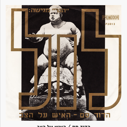
הדוד סם / האיש על הצב