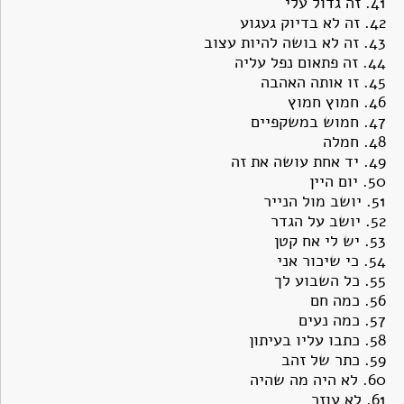
41.
זה גדול עלי
42.
זה לא בדיוק געגוע
43.
זה לא בושה להיות עצוב
44.
זה פתאום נפל עליה
45.
זו אותה האהבה
46.
חמוץ חמוץ
47.
חמוש במשקפיים
48.
חמלה
49.
יד אחת עושה את זה
50.
יום היין
51.
יושב מול הנייר
52.
יושב על הגדר
53.
יש לי אח קטן
54.
כי שיכור אני
55.
כל השבוע לך
56.
כמה חם
57.
כמה נעים
58.
כתבו עליו בעיתון
59.
כתר של זהב
60.
לא היה מה שהיה
61.
לא עוזר