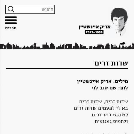
צרו
מפת
עבור
הצהרת
קשר
האתר
לתוכן
נגישות
תפריט
שדות זרים
מילים: אריק איינשטיין
לחן: שם טוב לוי
שדות זרים, שדות זרים
בא לי לפעמים שדות זרים
לשוטט במרחבים
ולתפוס געגועים