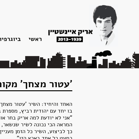
צרו
מפת
עבור
הצהרת
קשר
האתר
לתוכן
נגישות
ראשי
ביוגרפיה
תחנות חיי
פטירתו וה
'עטור מצחך' מקום
בו יחד עם יהודית רביץ, מספרת 
"אני לא יודעת למה אריק בחר אות
המראה הכי נכונה לשיר שנשאר, ו
כך לביצוע, השיר כל הזמן מעניי
כמעט כל אחד בארץ הזו".