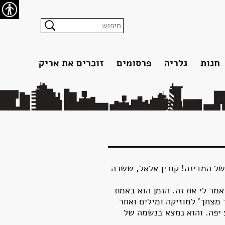
נגישו
חנות
גלריה
פרסומים
זוכרים את אריק
ילדות ומשפחה
עיתונות מודפסת
יוצרים
פורטרטים
כתבות אינטרנט
אנשי ציבור
יצירה ומוזיקה
כתבות מצולמות
אזרחי ישראל
ראיונות
ספרים
בולים
דיבוב
פרוייקט השירים
צחך' של אריק איינשטיין נבחר למקום הראשון ברשימת 75 השירים של המדינה! קורין אלאל, ששרה
אמר לי את זה. הזמן הוא באמת
 מצחך' למוזיקה ומילים ואחר
 יפה. והוא נמצא בנשמה של