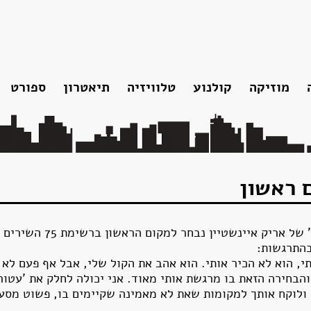
מוזיקה
קולנוע
טלוויזיה
תיאטרון
ספורט
ו
אלבומי אולפן
נצחתו
תקליטונים
אוספים
להקות והופעות
הקלטות נוספות
 ראשון
סרטונים
שירים שאריק כתב
פלייליסט עשור למותו
האחד והיחיד: השיר 'עטור מ
בהתרגשות:
י, הוא לא הכיר אותי. הוא אהב את הקול שלי, אבל אף פעם לא 
הבחירה הזאת בו מרגשת אותי מאוד. אני יכולה לחלק את 'עטור
ן ולוקח אותך למקומות שאת לא מאמינה שקיימים בו, פשוט מסע