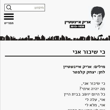
צרו
מפת
עבור
הצהרת
קשר
האתר
לתוכן
נגישות
תפריט
כי שיכור אני
מילים: אריק איינשטיין
לחן: יצחק קלפטר
כי שיכור אני,
מה יהיה איתי?
כל היום יושב בבית היין
אוי, עלה לי
אוי, מלא לי