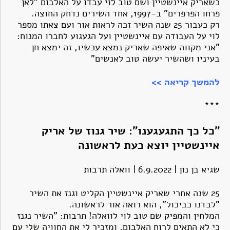
כשאריק איינשטיין ושם טוב לוי עבדו על האלבום "לאן
פרחו הפרפרים" ב-1997, אחד השירים נדחק החוצה.
רק כעבור 25 שנה השיר זכה לראות אור ועם צאתו מספר
לוי על העבודה עם איינשטיין ועל הגעגוע לחברו המנוח:
"אני מקווה שאיפה שאריק נמצא עכשיו, זה ימצא חן
בעיניו ושהשיר יעשה טוב לאנשים"
להמשך קריאה >>
***
"כל כך התגעגענו": שיר גנוז של אריק
איינשטיין יוצא כעת לראשונה
שגיא בן נון | 6.9.2022 | וואלה תרבות
25 שנה אחרי שאריק איינשטיין הקליט וגנז את השיר
"לבדנו כביכול", הוא רואה אור לראשונה.
המלחין והמפיק שם טוב לוי לוואלה! תרבות: "השיר נגנז
כי לא התאים לרוח האלבום, ומזכיר לי את החוויה שלי עם