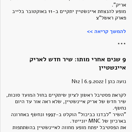
אריק".
מופע להנצחת איינשטיין יתקיים ב-11 באוקטובר בלייב
פארק ראשל"צ
להמשך קריאה >>
***
9 שנים אחרי מותו: שיר חדש לאריק
איינשטיין
נועה כהן | 6.9.2022 | N12
לקראת פסטיבל ראשון לציון שיתקיים בחול המועד סוכות,
שיר חדש של אריק איינשטיין, שלא ראה אור עד היום
נחשף.
"השיר "לבדנו כביכול" הוקלט ב-1997 ונחשף באחרונה
בארכיון של MNC יונייטד.
את הפסטיבל יפתח מופע מחווה לאיינשטיין בהשתתפות