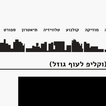
מוזיקה
קולנוע
טלוויזיה
תיאטרון
ספורט
ו
אלבומי אולפן
נצחתו
תקליטונים
אוספים
להקות והופעות
הקלטות נוספות
וקליפ לעוף גוזל)
סרטונים
שירים שאריק כתב
פלייליסט עשור למותו