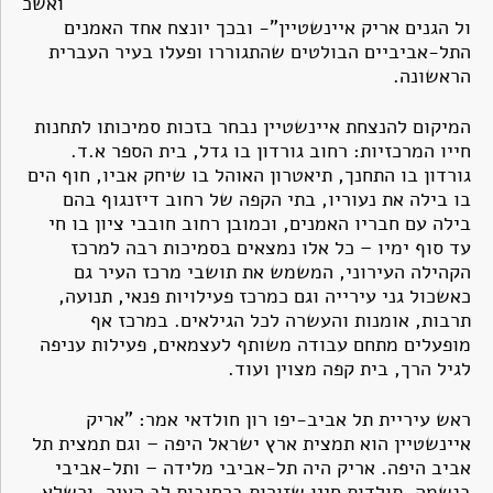
ואשכ
ול הגנים אריק איינשטיין"- ובכך יונצח אחד האמנים
התל-אביביים הבולטים שהתגוררו ופעלו בעיר העברית
הראשונה.
המיקום להנצחת איינשטיין נבחר בזכות סמיכותו לתחנות
חייו המרכזיות: רחוב גורדון בו גדל, בית הספר א.ד.
גורדון בו התחנך, תיאטרון האוהל בו שיחק אביו, חוף הים
בו בילה את נעוריו, בתי הקפה של רחוב דיזנגוף בהם
בילה עם חבריו האמנים, וכמובן רחוב חובבי ציון בו חי
עד סוף ימיו – כל אלו נמצאים בסמיכות רבה למרכז
הקהילה העירוני, המשמש את תושבי מרכז העיר גם
כאשכול גני עירייה וגם כמרכז פעילויות פנאי, תנועה,
תרבות, אומנות והעשרה לכל הגילאים. במרכז אף
מופעלים מתחם עבודה משותף לעצמאים, פעילות עניפה
לגיל הרך, בית קפה מצוין ועוד.
ראש עיריית תל אביב-יפו רון חולדאי אמר: "אריק
איינשטיין הוא תמצית ארץ ישראל היפה – וגם תמצית תל
אביב היפה. אריק היה תל-אביבי מלידה – ותל-אביבי
בנשמה. תולדות חייו שזורות ברחובות לב העיר, וכשלא