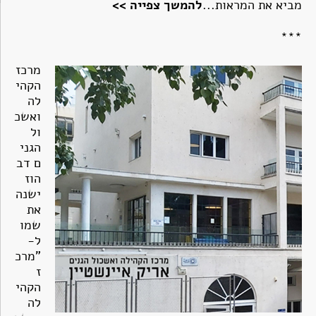
מביא את המראות..
.
להמשך צפייה >>
***
מרכז
הקהי
לה
ואשכ
ול
הגני
ם דב
הוז
ישנה
את
שמו
ל-
"מרכ
ז
הקהי
לה