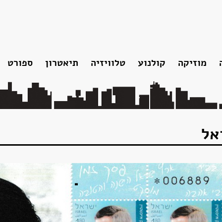
מוזיקה
קולנוע
טלוויזיה
תיאטרון
ספורט
ו
אלבומי אולפן
נצחתו
תקליטונים
אוספים
להקות והופעות
הקלטות נוספות
אל
סרטונים
שירים שאריק כתב
פלייליסט עשור למותו