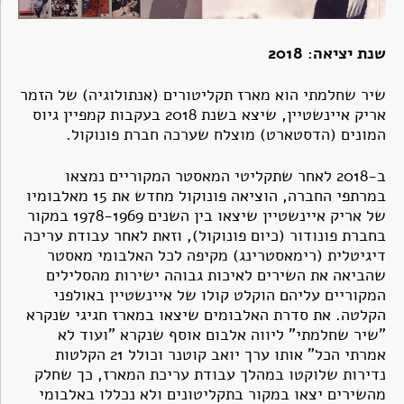
שנת יציאה: 2018
שיר שחלמתי הוא מארז תקליטורים (אנתולוגיה) של הזמר
אריק איינשטיין, שיצא בשנת 2018 בעקבות קמפיין גיוס
המונים (הדסטארט) מוצלח שערכה חברת פונוקול.
ב-2018 לאחר שתקליטי המאסטר המקוריים נמצאו
במרתפי החברה, הוציאה פונוקול מחדש את 15 מאלבומיו
של אריק איינשטיין שיצאו בין השנים 1978-1969 במקור
בחברת פונודור (כיום פונוקול), וזאת לאחר עבודת עריכה
דיגיטלית (רימאסטרינג) מקיפה לכל האלבומי מאסטר
שהביאה את השירים לאיכות גבוהה ישירות מהסלילים
המקוריים עליהם הוקלט קולו של איינשטיין באולפני
הקלטה. את סדרת האלבומים שיצאו במארז חגיגי שנקרא
"שיר שחלמתי" ליווה אלבום אוסף שנקרא "ועוד לא
אמרתי הכל" אותו ערך יואב קוטנר וכולל 21 הקלטות
נדירות שלוקטו במהלך עבודת עריכת המארז, כך שחלק
מהשירים יצאו במקור בתקליטונים ולא נכללו באלבומי