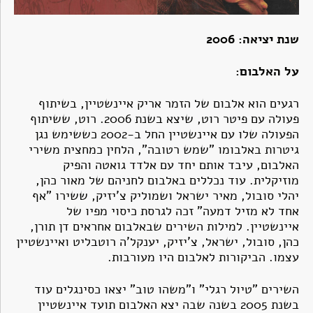
שנת יציאה: 2006
על האלבום:
רגעים הוא אלבום של הזמר אריק איינשטיין, בשיתוף
פעולה עם פיטר רוט, שיצא בשנת 2006. רוט, ששיתוף
הפעולה שלו עם איינשטיין החל ב-2002 כששימש נגן
גיטרות באלבומו "שמש רטובה", הלחין כמחצית משירי
האלבום, עיבד אותם יחד עם אלדד גואטה והפיק
מוזיקלית. עוד נכללים באלבום לחניהם של מאור כהן,
יהלי סובול, מאיר ישראל ושמוליק צ'יזיק, ששירו "אף
אחד לא מזיל דמעה" זכה לגרסת כיסוי מפיו של
איינשטיין. למילות השירים שבאלבום אחראים דן תורן,
כהן, סובול, ישראל, צ'יזיק, יענקל'ה רוטבליט ואיינשטיין
עצמו. הביקורות לאלבום היו מעורבות.
השירים "טיול רגלי" ו"משהו טוב" יצאו כסינגלים עוד
בשנת 2005 בשנה שבה יצא האלבום תועד איינשטיין