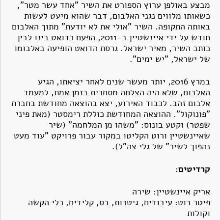
מבצע באולפן ערוץ הספורט את השיר "אחד עשר מטר",
כשאותו מלווים נגני האלבום, דבר שהוא מיעט לעשות
באותה התקופה. השיר "אולי את לא יודעת" מתוך האלבום
חודש על ידי איינשטיין ב-2011, הפעם כדואט בינו לבין
כותב השיר, מאיר ישראל. גרסת הדואט הופיעה באלבומו
של ישראל, "יש ימים".
במרץ 2016, יותר מעשר שנים לאחר יציאתו, הגיע
האלבום, שלא היה הצלחה מסחרית בזמן אמת, למעמד
אלבום זהב. לכבוד האירוע, יצא בהוצאה מחודשת בחברת
"פונוקול". ההוצאה המחודשת כוללת רימסטר (מאת פיני
שפטר) וקטע בונוס: "משהו מן המלחמה" (שיר
שאיינשטיין ורוט הקליטו במקור עבור פרויקט "עוד מעט
נהפוך לשיר" של גלי צה"ל).
קרדיטים:
אריק איינשטיין: שירה
פיטר רוט: עיבודים, גיטרות, בס, קלידים, כלי הקשה
וקולות