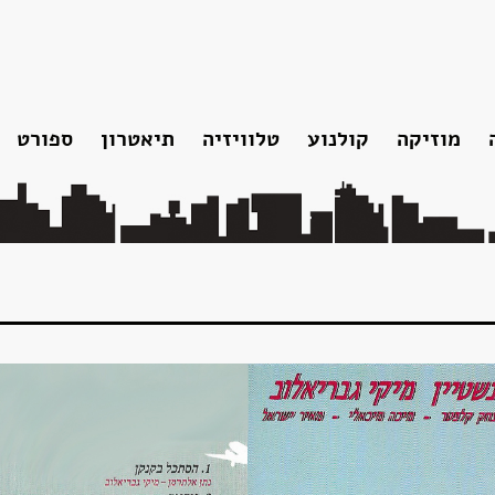
מוזיקה
קולנוע
טלוויזיה
תיאטרון
ספורט
ו
אלבומי אולפן
נצחתו
תקליטונים
אוספים
להקות והופעות
הקלטות נוספות
סרטונים
שירים שאריק כתב
פלייליסט עשור למותו