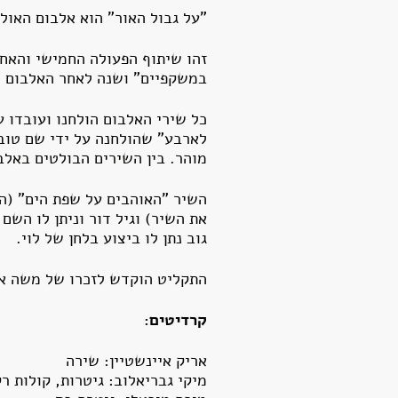
"על גבול האור" הוא אלבום האולפן ה-25 של הזמר אריק איינשטיין, בשיתוף המוזיקאי מיקי גבריאלוב, שיצ
זהו שיתוף הפעולה החמישי והאחר
במשקפיים" ושנה לאחר האלבום "
כל שירי האלבום הולחנו ועובדו 
לארבע" שהולחנה על ידי שם טוב 
מוהר. בין השירים הבולטים באלבום
השיר "האוהבים על שפת הים" (המ
את השיר) וגיל דור וניתן לו השם 
גוב נתן לו ביצוע בלחן של לוי.
התקליט הוקדש לזכרו של משה אי
קרדיטים:
אריק איינשטיין: שירה
מיקי גבריאלוב: גיטרות, קולות ר