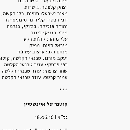
מיכה מיכאלי: גיטרה בס
יצחק קלפטר: גיטרות
מאיר ישראל: תופים, כלי הקשה, 
יוני רכטר: קלידים, סינתיסייזר
יהודה פוליקר: בוזוקי, בגלמה
מירל רזניק: כינור
עלי מוהר: קולות רקע
מיכאל תפוח: מפיק
מנחם רגב: עיצוב עטיפה
יעקב מורנו: טכנאי הקלטה, קולו
רפי פרסקי: עוזר טכנאי הקלטה
שחר צרפתי: עוזר טכנאי הקלטה
אמיר קרטס: עוזר טכנאי הקלטה
***
קוטנר על איינשטיין
גל"צ | 18.06.16