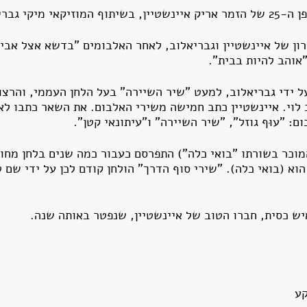
א בנובמבר 1987.
ון של איינשטיין וגבריאלוב, לאחר האלבומים "בדשא אצל אבי
אוהב להיות בבית".
על ידי גבריאלוב, למעט "שיר השיירה" בעל הלחן העממי, והרצו
לוי. איינשטיין כתב חמישה משירי האלבום. את השאר כתבו לאה
: "עוּף גוזל", "שיר השיירה" ו"עיתונאי קטן".
וכר בשורתו "בואי כלה") התפרסם כעבור כמה שנים בלחן מחוד
הוא (בואי כלה). "שירי סוף הדרך" הולחן קודם לכן על ידי שם טו
ש כסית, חברו הטוב של איינשטיין, שנפטר באותה שנה.
קע