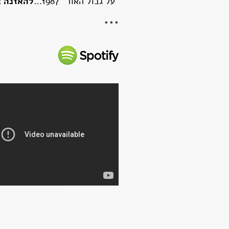
"על גבול האור" 1987…
להאזנה >
***