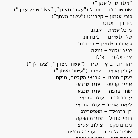
"אשר טייל עמך")
שם טוב לוי – חליל ("עטור מצחך", "אשר טייל עמך")
גורי אגמון – קלרינט ("עטור מצחך")
זיו בן – פגוט
מיכל עמית – אבוב
טלי שטיינר – כינורות
גיא ברונשטיין – כינורות
יריב אלוני – ויולה
צבי פלסר – צ'לו
יהודית רביץ – שירה ("עטור מצחך", "צער לך")
קורין אלאל – שירה ("עטור מצחך")
יעקב מורנו – טכנאי הקלטה, מיקס
אמיר קרטס – עוזר טכנאי
שחר צרפתי – עוזר טכנאי
עודד פרח – עוזר טכנאי
ליאור אמיד – עוזר טכנאי
בן ברנפלד – מאסטרינג
רותי טוויל – עוזרת הפקה
מנחם סקס – צילום עטיפה
שרית גלימידי – עריכה גרפית