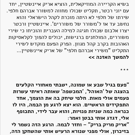
בשיא הקריירה המוזיקאלית, הוציא אריק איינשטיין, יחד
עם יוני רכטר, תקליט שכולו מחווה למשורר אברהם חלפי.
שירתו של חלפי לא היתה מוכרת לקהל הישראלי והוא
נחשב עד אז ל'משורר של משוררים'. איינשטיין ורכטר
יצרו אלבום שכולו חגיגה למילה העברית והוכיחו כי שירי
משוררים, המולחנים ברגישות, יכולים להפוך לקלאסיקות
האהובות בקרב קהל מגוון. הפרק הפעם מוקדש לשירי
התקליט "משירי אברהם חלפי" של אריק איינשטיין…
להמשך האזנה >>
***
"פעם בגיל שבע או שמונה, ישבתי מאחורי הקלעים
בהצגה של 'האוהל', 'המכשפה' שאותה ראיתי עשרות
פעמים אולי מאות. חלפי שיחק בה את הוצמך, אחד
התפקידים הראשיים. הוא יצא לרגע מן הבמה, היו לו
כנראה כמה שניות פנויות, והוא עבר לידי, התכופף
אלי, דגדג אותי בבטן ואמר:
"אריק מריק בריק" – וחזר לבמה. הרגע הזה נשמר לי
בזיכרון, אולי מפני שנורא הרעיש אותי שהשחקן הזה,