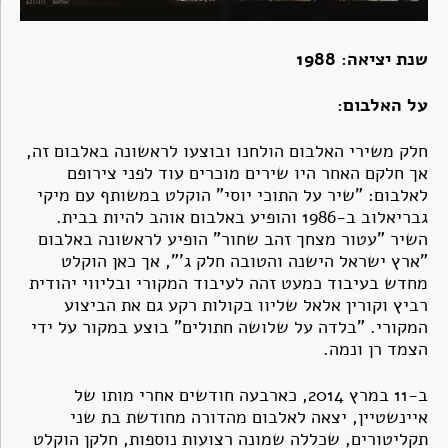
שנת יציאה: 1988
על האלבום:
חלק משירי האלבום הולחנו ובוצעו לראשונה באלבום זה,
אך חלקם האחר היו שירים מוכרים עוד לפני צירופם
לאלבום: "שיר על התוכי יוסי" הוקלט במשותף עם מיקי
גבריאלוב ב-1986 והופיע באלבום אוהב להיות בבית.
השיר "עטור מצחך זהב שחור" הופיע לראשונה באלבום
"ארץ ישראל הישנה והטובה חלק ג'", אך כאן הוקלט
מחדש בעיבוד כמעט זהה לעיבוד המקורי ובליווי יהודית
רביץ וקורין אלאל שליוו בקולות רקע גם את הביצוע
המקורי. "בלדה על שלושה חתולים" בוצע במקור על ידי
הצמד רן ונמה.
ב-11 במרץ 2014, כארבעה חודשים אחרי מותו של
איינשטיין, יצאה לאלבום מהדורה מחודשת בת שני
תקליטורים, שכללה שמונה רצועות נוספות, חלקן הוקלט