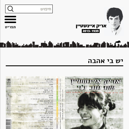
צרו
מפת
עבור
הצהרת
קשר
האתר
לתוכן
נגישות
תפריט
יש בי אהבה