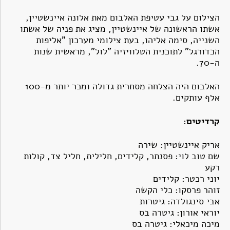
הצילום על גבי עטיפת האלבום מאת אלונה איינשטיין,
אשתו הראשונה של איינשטיין, מציג את פניה של אשתו
השנייה, סימה אליהו, בעת צילומי מערכון "אליפות
הכדורגל" לתוכנית הטלוויזיה "לול", מראשית שנות
ה-70.
האלבום היה הצלחה מסחרית גדולה ומכר יותר מ-100
אלף עותקים.
קרדיטים:
אריק איינשטיין: שירה
שם טוב לוי: פסנתר, קלידים, חלילית, חליל צד, קולות
רקע
יוני רכטר: קלידים
זוהר פרסקו: כלי הקשה
אבי סינגולדה: גיטרות
יוראי אורון: גיטרה בס
מיכה מיכאלי: גיטרה בס