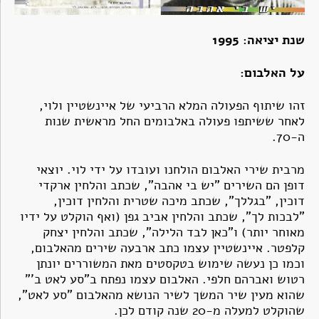
שנת יציאה: 1995
על האלבום:
זהו שיתוף הפעולה המלא הרביעי של איינשטיין ולוי,
לאחר ששיתפו פעולה באלבומים החל מראשית שנות
ה-70.
מרבית שירי האלבום הולחנו ועובדו על ידי לוי. יוצאי
דופן הם השירים "יש בי אהבה", שכתב והלחין ארקדי
דוכין, "בגללך", שכתב מיכה שטרית והלחין דוכין,
"לבכות לך", שכתב והלחין אביב גפן (ואף הוקלט על ידיו
מאוחר יותר) ו"כאן לבד הלילה", שכתב והלחין יצחק
קלפטר. איינשטיין עצמו כתב ארבעה שירים מהאלבום,
וכמו כן נעשה שימוש בטקסטים מאת המשוררים יונתן
רטוש ואברהם חלפי. האלבום עצמו נפתח ב"סע לאט ב'"
שהוא מעין שיר המשך לשיר הנושא מהאלבום "סע לאט",
שהוקלט למעלה מ-20 שנה קודם לכן.