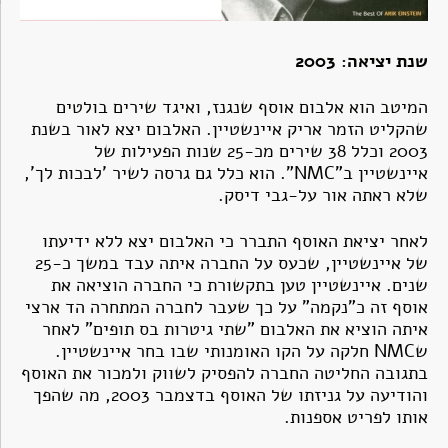
שנת יציאה: 2003
המיטב הוא אלבום אוסף שנגנז, ואיגד שירים בולטים
שהקליט הזמר אריק איינשטיין. האלבום יצא לאור בשנת
2003 וכלל 38 שירים מכ-25 שנות הפעילות של
איינשטיין ב"NMC". הוא כלל גם גרסה לשיר 'לבכות לך',
שלא ראתה אור על-גבי דיסק.
לאחר יציאת האוסף התברר כי האלבום יצא ללא ידיעתו
של איינשטיין, שכעס על החברה איתה עבד במשך כ-25
שנים. איינשטיין טען בתקשורת כי החברה הוציאה את
אוסף זה כ"נקמה" על כך שעבר לחברה המתחרה הד ארצי
איתה הוציא את האלבום "שתי גיטרות בס תופים" לאחר
שNMC חלקה על הקו האומנותי שבו בחר איינשטיין.
בתגובה החליטה החברה להפסיק לשווק ולמכור את האוסף
והודיעה על גניזתו של האוסף בדצמבר 2003, מה שהפך
אותו לפריט אספנות.