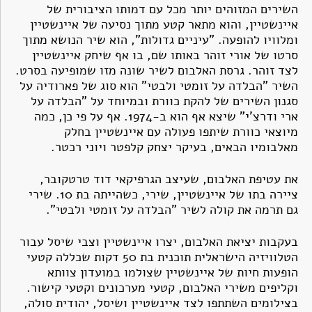
השירים המזוהים יותר מכל עם דמותו הציבורית של
איינשטיין, והוא מתאר קטע מתוך נסיעה של איינשטיין
ומלוויו להופעה. "עיניים גדולות", הוא שיר הנושא מתוך
סרטו של אורי זוהר באותו שם, בו אף שיחק איינשטיין
לצד זוהר. גרסת האלבום לשיר שונה מזו שמופיעה בסרט.
השיר "הבלדה על זומטי ולבטי" הוא סוג של פארודיה על
סגנון השירים של להקת כוורת ובמיוחד על "הבלדה על
ארי ודרצ'י" שיצא אף הוא ב-1974. אף על פי כן, כמה
מיוצאי כוורת שיתפו פעולה עם איינשטיין בחלק
מאלבומיו הבאים, בעיקר יצחק קלפטר ויוני רכטר.
את עטיפת האלבום, שעיצב הגרפיקאי דוד טרטקובר,
ציירה בתו של איינשטיין, שירי, כשהייתה בת 10. שירי
גם תרמה את קולה לשיר "הבלדה על זומטי ולבטי".
בעקבות יציאת האלבום, יצרו איינשטיין וצבי שיסל עבור
הטלוויזיה הישראלית תוכנית בת 50 דקות שכללה קטעי
הופעות חיות של איינשטיין שצולמו במועדון צוותא
וקליפים משירי האלבום, קטעי מערכונים וקטעי קישור.
בצילומים השתתפו לצד איינשטיין ושיסל, יהודית סולה,