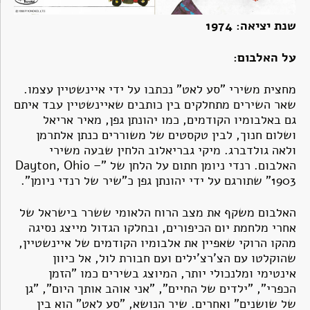
שנת יציאה: 1974
על האלבום:
מחצית משירי "סע לאט" נכתבו על ידי איינשטיין עצמו.
שאר השירים מתחלקים בין כותבים שאיינשטיין עבד איתם
גם באלבומיו הקודמים, כמו יהונתן גפן, מאיר אריאל
ושלום חנוך, לבין טקסטים של משוררים כנתן אלתרמן
ולאה גולדברג. מיקי גבריאלוב הלחין שבעה משירי
האלבום. רנדי ניומן חתום על הלחן של "Dayton, Ohio –
1903" שתורגם על ידי יהונתן גפן כ"שיר של רנדי ניומן".
האלבום משקף את מצב הרוח הלאומי ששרר בישראל של
אחרי מלחמת יום הכיפורים, ובחלקו הגדול מייצג נסיגה
מהקו הרוקי שאפיין את אלבומיו הקודמים של איינשטיין,
שהוקלטו עם הצ'רצ'ילים ועם חבורת לול, אל כיוון
אינטימי ומלנכולי יותר, המיוצג בשירים כמו "הזמן
הכפרי", "ילדים של החיים", "אני אוהב אותך היום", "גן
של שושנים" ואחרים. שיר הנושא, "סע לאט" הוא בין