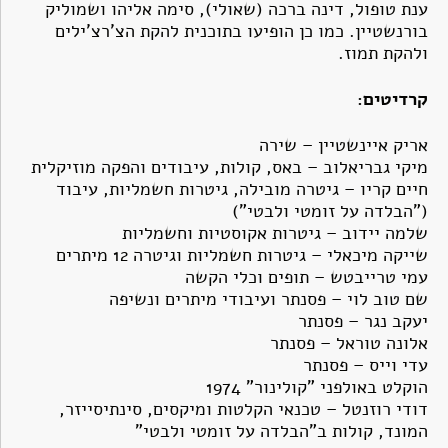
ענת טופול, דינה ברכה (שאולי), סימה אליהו ושמוליק
בורנשטיין. כמו כן הופיעו בתוכנית להקת הצ'רצ'ילים
ולהקת תמוז.
קרדיטים:
אריק איינשטיין – שירה
מיקי גבריאלוב – באס, קולות, עיבודים והפקה מוזיקלית
חיים קריו – גיטרה מובילה, גיטרות חשמליות, עיבוד
("הבלדה על זומטי ולבטי")
שלמה יידוב – גיטרות אקוסטיות וחשמליות
שייקה מיכאלי – גיטרות חשמליות וגיטרה 12 מיתרים
עמי טרייבטש – תופים וכלי הקשה
שם טוב לוי – פסנתר ועיבודי מיתרים ונשיפה
יעקב נגר – פסנתר
אלונה טוראל – פסנתר
עדי וייס – פסנתר
הוקלט באולפני "קולינור" 1974
דודי רוזנטל – טכנאי הקלטות ומיקסים, סינתיסייזר,
המונד, קולות ב"הבלדה על זומטי ולבטי"