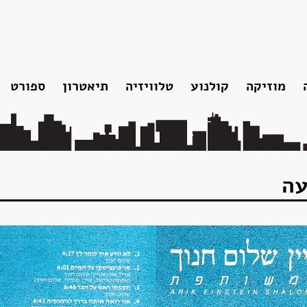
מוזיקה
קולנוע
טלוויזיה
תיאטרון
ספורט
ו
אלבומי אולפן
נצחתו
תקליטונים
אוספים
להקות והופעות
הקלטות נוספות
עה
סרטונים
שירים שאריק כתב
פלייליסט עשור למותו