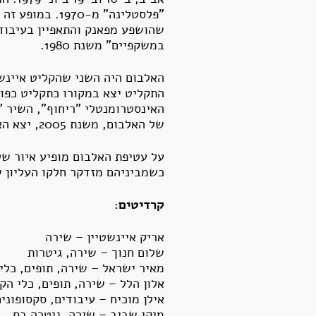
"פלסטלינה" מ-
שהושפע מפאנק והתאפיין בעיבודי
במשקפיים" משנת 1980.
האלבום היה השני שהקליט איינשט
האינסטרומנטלי "ריחוף", השיר "
של האלבום, משנת 2005, יצא האלבום מחדש במתכונתו המקורית והמלאה.
על עטיפת האלבום מופיע איור של
כשמביניהם מזדקר חלקו העליון 
קרדיטים:
אריק איינשטיין – שירה
שלום חנוך – שירה, גיטרות
מאיר ישראל – שירה, תופים, כלי
אלון הלל – שירה, תופים, כלי הק
אילן מוכיח – עיבודים, סקסופונים, סינטיסייזר "ex
מיקי שביב – שירה, גיטרה בס