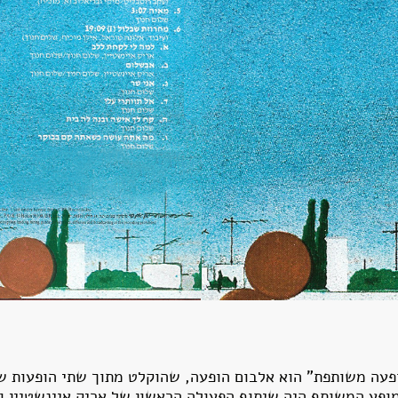
ופעה משותפת" הוא אלבום הופעה, שהוקלט מתוך שתי הופעות ש
, ב-18 וב-19 ביוני 1979. המופע המשותף היה שיתוף הפעולה הראשון של אריק איינ