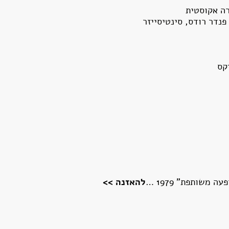
רה אקוסטית
פנדר רודס, סינטיסייזר
קס
 משותפת" 1979 …
להאזנה >>