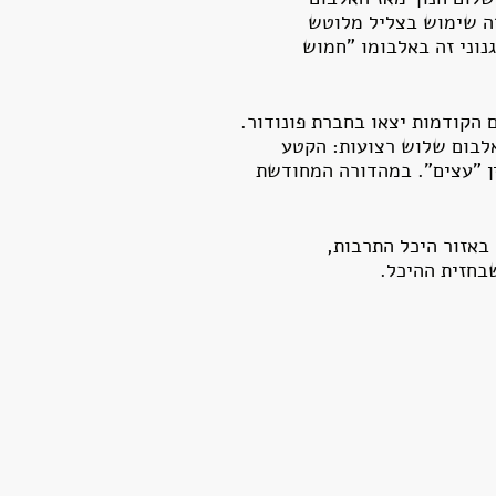
ליט זה שימוש בצליל מלוטש
נוני זה באלבומו "חמוש
 הקודמות יצאו בחברת פונודור.
ורת התקליטור הראשונה, שיצאה ב-1991, הושמטו מהאלבום שלוש רצועות: הקטע
ין "עצים". במהדורה המחודשת
באזור היכל התרבות,
בחזית ההיכל.