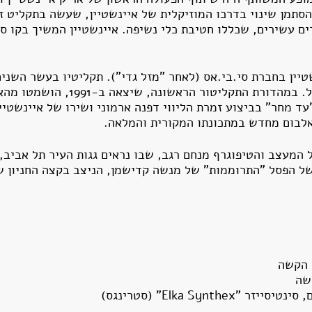
1970. במופע זה הסתמן שינוי בדרכו המוזיקלית של איינשטיין, שעשה בתק
ם עשירים, שכללו חטיבת כלי נשיפה. איינשטיין המשיך בקו סג
יין בחברת סי.בי.אס (לאחר "מזל גדי"). תקליטיו בעשר השנים
התקליט יצא במקורו כתקליט כפול. במהד
עד מחר" בביצוע זמרת הליווי דפנה ארמוני ושירו של איינשטי
 המעצב והטיפוגרף מנחם רגב, שבו נראים גגות העיר תל אביב, 
של הפסל "התרוממות" של מנשה קדישמן, הניצב בקצה החניון ש
 הקשה
שה
Elka Synth" (סטרינגס)