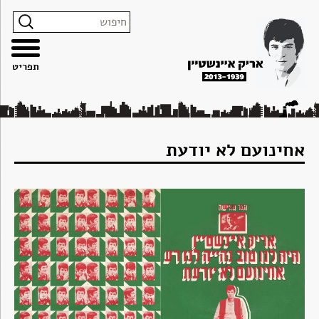
צרו
מפת
עבור
הצהרת
קשר
האתר
לתוכן
נגישות
תפריט
אחינועם לא יודעת