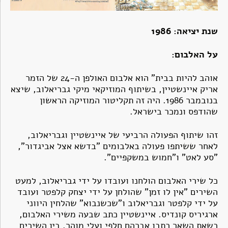
שנת יציאה: 1986
על האלבום:
אוהב להיות בבית" הוא אלבום האולפן ה-24 של הזמר
אריק איינשטיין, בשיתוף המוזיקאי מיקי גבריאלוב, שיצא
בנובמבר 1986. היה זה תקליטור המוזיקה הראשון
שהודפס ונמכר בישראל.
זהו שיתוף הפעולה הרביעי של איינשטיין וגבריאלוב,
לאחר ששיתפו פעולה באלבומים "בדשא אצל אביגדור",
"סע לאט" ו"חמוש במשקפיים".
כל שירי האלבום הולחנו ועובדו על ידי גבריאלוב, למעט
השירים "אין לו זמן" שהולחן על ידי יצחק קלפטר ועובד
על ידי קלפטר וגבריאלוב ו"שכשנבוא" שהלחין היווני
ארגיריס קונדיס. איינשטיין כתב שבעה משירי האלבום,
כשאת השאר כתבו אברהם חלפי ועלי מוהר. בין השירים