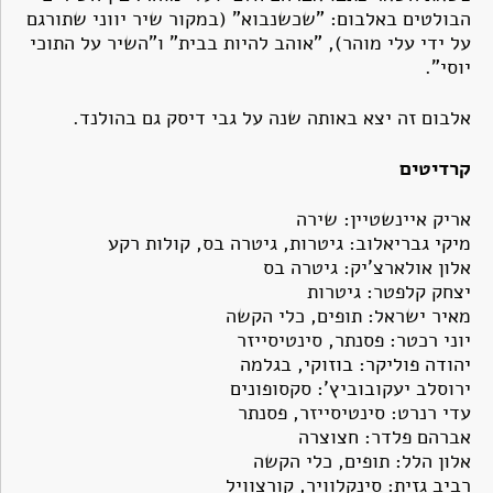
הבולטים באלבום: "שכשנבוא" (במקור שיר יווני שתורגם
על ידי עלי מוהר), "אוהב להיות בבית" ו"השיר על התוכי
יוסי".
אלבום זה יצא באותה שנה על גבי דיסק גם בהולנד.
קרדיטים
אריק איינשטיין: שירה
מיקי גבריאלוב: גיטרות, גיטרה בס, קולות רקע
אלון אולארצ'יק: גיטרה בס
יצחק קלפטר: גיטרות
מאיר ישראל: תופים, כלי הקשה
יוני רכטר: פסנתר, סינטיסייזר
יהודה פוליקר: בוזוקי, בגלמה
ירוסלב יעקובוביץ': סקסופונים
עדי רנרט: סינטיסייזר, פסנתר
אברהם פלדר: חצוצרה
אלון הלל: תופים, כלי הקשה
רביב גזית: סינקלוויר, קורצוויל