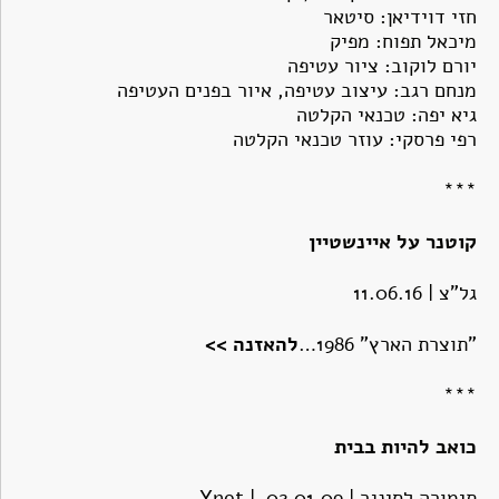
חזי דוידיאן: סיטאר
מיכאל תפוח: מפיק
יורם לוקוב: ציור עטיפה
מנחם רגב: עיצוב עטיפה, איור בפנים העטיפה
גיא יפה: טכנאי הקלטה
רפי פרסקי: עוזר טכנאי הקלטה
***
קוטנר על איינשטיין
גל"צ | 11.06.16
"תוצרת הארץ" 1986…
להאזנה >>
***
כואב להיות בבית
תימורה לסינגר |
02.01.09 | Ynet