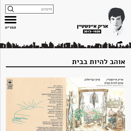
צרו
מפת
עבור
הצהרת
קשר
האתר
לתוכן
נגישות
תפריט
אוהב להיות בבית